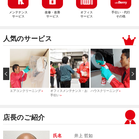
メンテナンス
改修・改善
オフィス
手伝い・代行
サービス
サービス
サービス
その他
人気のサービス
）
エアコンクリーニング
オフィスメンテナンス・お
ハウスクリーニング
引っ
＞
＞
＞
手伝い
＞
店長のご紹介
氏名
井上 哲如