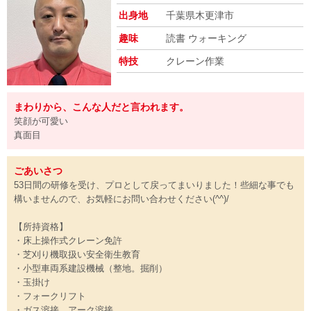
出身地
千葉県木更津市
趣味
読書 ウォーキング
特技
クレーン作業
まわりから、こんな人だと言われます。
笑顔が可愛い
真面目
ごあいさつ
53日間の研修を受け、プロとして戻ってまいりました！些細な事でも
構いませんので、お気軽にお問い合わせください(^^)/
【所持資格】
・床上操作式クレーン免許
・芝刈り機取扱い安全衛生教育
・小型車両系建設機械（整地。掘削）
・玉掛け
・フォークリフト
・ガス溶接、アーク溶接