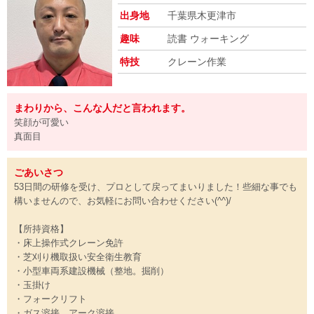
出身地
千葉県木更津市
趣味
読書 ウォーキング
特技
クレーン作業
まわりから、こんな人だと言われます。
笑顔が可愛い
真面目
ごあいさつ
53日間の研修を受け、プロとして戻ってまいりました！些細な事でも
構いませんので、お気軽にお問い合わせください(^^)/
【所持資格】
・床上操作式クレーン免許
・芝刈り機取扱い安全衛生教育
・小型車両系建設機械（整地。掘削）
・玉掛け
・フォークリフト
・ガス溶接、アーク溶接