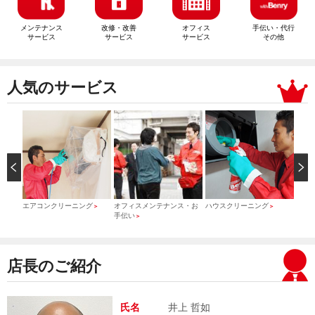
メンテナンス
改修・改善
オフィス
手伝い・代行
サービス
サービス
サービス
その他
人気のサービス
）
エアコンクリーニング
オフィスメンテナンス・お
ハウスクリーニング
引っ
＞
＞
＞
手伝い
＞
店長のご紹介
氏名
井上 哲如