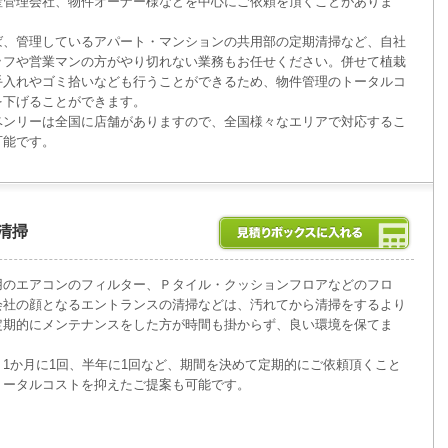
産管理会社、物件オーナー様などを中心にご依頼を頂くことがありま
ば、管理しているアパート・マンションの共用部の定期清掃など、自社
ッフや営業マンの方がやり切れない業務もお任せください。併せて植栽
手入れやゴミ拾いなども行うことができるため、物件管理のトータルコ
を下げることができます。
ベンリーは全国に店舗がありますので、全国様々なエリアで対応するこ
可能です。
清掃
用のエアコンのフィルター、Ｐタイル・クッションフロアなどのフロ
会社の顔となるエントランスの清掃などは、汚れてから清掃をするより
定期的にメンテナンスをした方が時間も掛からず、良い環境を保てま
、1か月に1回、半年に1回など、期間を決めて定期的にご依頼頂くこと
トータルコストを抑えたご提案も可能です。