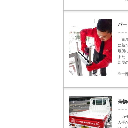
パー
「事
に新
場所
また
部屋
※一
荷物
「力
人手