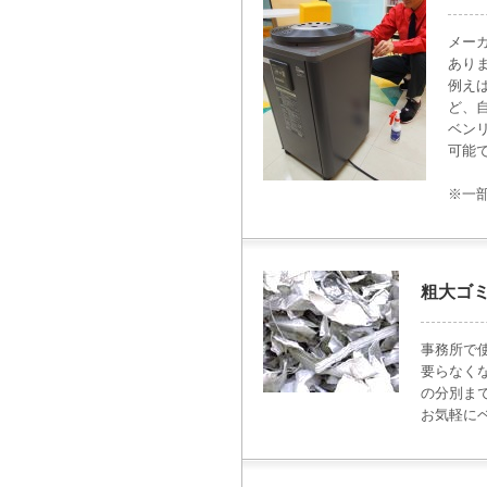
メー
あり
例え
ど、
ベン
可能
※一
粗大ゴ
事務所で
要らなく
の分別ま
お気軽に