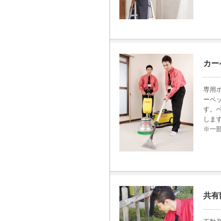
カー
専用
ーペ
す。
しま
※一
共有