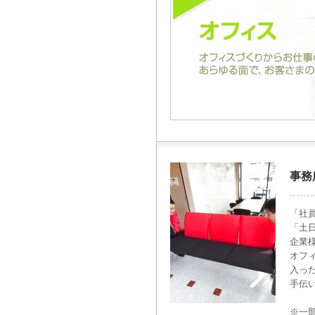
事務
「社
「土
企業
オフ
入っ
手伝
※一