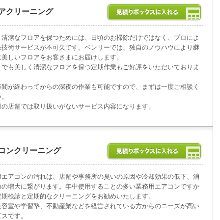
アクリーニング
く清潔なフロアを保つためには、日頃のお掃除だけではなく、プロによ
殊技術サービスが不可欠です。ベンリーでは、独自のノウハウにより継
に美しいフロアをお客さまにお届けします。
までも美しく清潔なフロアを保つ定期作業もご好評をいただいておりま
時間が終わってからの深夜の作業も可能ですので、まずは一度ご相談く
い。
部の店舗では取り扱いがないサービス内容になります。
コンクリーニング
用エアコンの汚れは、店舗や事務所の臭いの原因や冷却効果の低下、消
力の増大に繋がります。年中使用することの多い業務用エアコンですか
定期検診と定期的なクリーニングをお勧めいたします。
美容室や学習塾、不動産業などを経営されている方からのニーズが高い
ビスです。