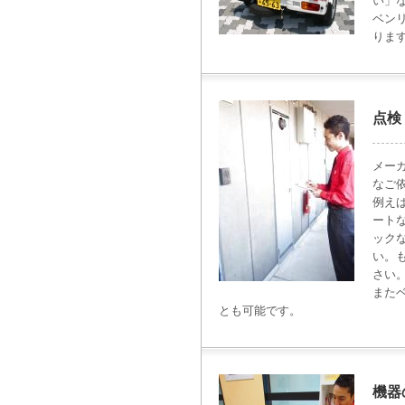
い」
ベン
りま
点検
メー
なご
例え
ート
ック
い。
さい
また
とも可能です。
機器