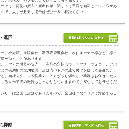
など、業務の一部を委託して頂くことも可能です。
リーでは、荷物の搬入・搬出作業に関しては豊富な知識とノウハウがあ
すので、人手が必要な場合はぜひ一度ご相談くさい。
・巡回
カー、小売店、通販会社、不動産管理会社、物件オーナー様など、様々
依頼を頂くことがあります。
ば、オフィス機器や販売した商品の定期点検・アフターフォロー、アパ
などの共用部の定期巡回、店舗内のドアの建て付けをはじめ各部のチェ
など、自社スタッフや営業マンの方がやり切れない業務もお任せくださ
もちろん作業後の報告もしっかりと行いますので、安心してお任せくだ
。
ベンリーは全国に店舗がありますので、全国様々なエリアで対応するこ
の掃除