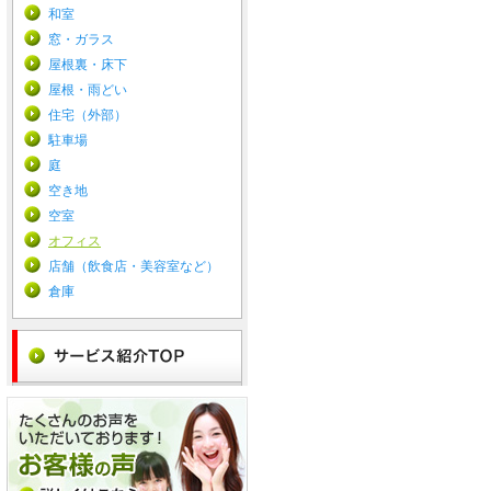
和室
窓・ガラス
屋根裏・床下
屋根・雨どい
住宅（外部）
駐車場
庭
空き地
空室
オフィス
店舗（飲食店・美容室など）
倉庫