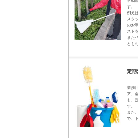
不動
す。
例え
スタ
のお
スト
また
とも
定期
業務
ア、
も、
す。
また
で、