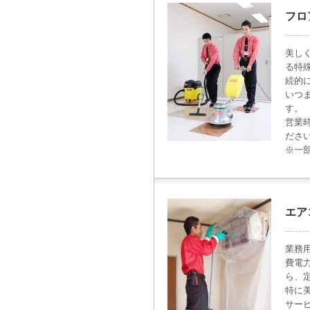
フロ
美し
る特
続的
いつ
す。
営業
ださ
※一
エア
業務
費電
ら、
特に
サー